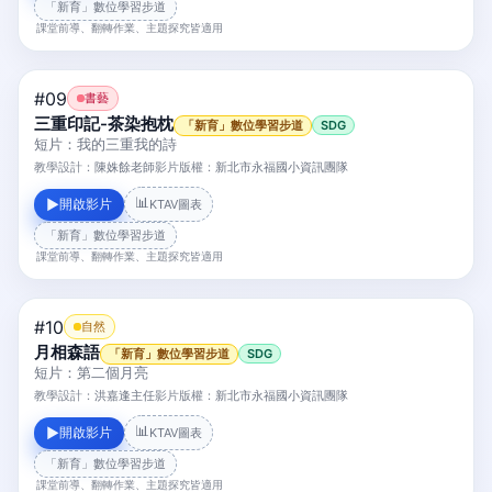
「新育」數位學習步道
課堂前導、翻轉作業、主題探究皆適用
#09
書藝
三重印記-茶染抱枕
「新育」數位學習步道
SDG
短片：我的三重我的詩
教學設計：
陳姝餘老師
影片版權：
新北市永福國小資訊團隊
📊
開啟影片
▶
KTAV圖表
「新育」數位學習步道
課堂前導、翻轉作業、主題探究皆適用
#10
自然
月相森語
「新育」數位學習步道
SDG
短片：第二個月亮
教學設計：
洪嘉逢主任
影片版權：
新北市永福國小資訊團隊
📊
開啟影片
▶
KTAV圖表
「新育」數位學習步道
課堂前導、翻轉作業、主題探究皆適用