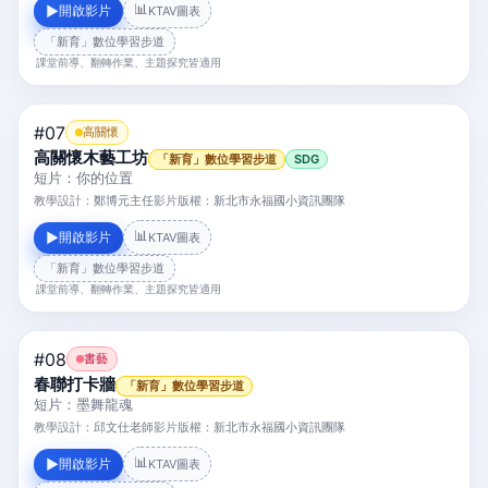
📊
開啟影片
▶
KTAV圖表
「新育」數位學習步道
課堂前導、翻轉作業、主題探究皆適用
#07
高關懷
高關懷木藝工坊
「新育」數位學習步道
SDG
短片：你的位置
教學設計：
鄭博元主任
影片版權：
新北市永福國小資訊團隊
📊
開啟影片
▶
KTAV圖表
「新育」數位學習步道
課堂前導、翻轉作業、主題探究皆適用
#08
書藝
春聯打卡牆
「新育」數位學習步道
短片：墨舞龍魂
教學設計：
邱文仕老師
影片版權：
新北市永福國小資訊團隊
📊
開啟影片
▶
KTAV圖表