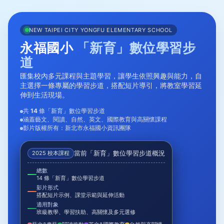
NEW TAIPEI CITY YONGFU ELEMENTARY SCHOOL
永福國小
「新育」數位學習步
道
匯集校內多元課程與主題學習，讓學生依照興趣與能力，自
主選擇一條專屬的學習步道，搭配短片導引，將教室學習延
伸到生活現場。
共
14
條「新育」數位學習步道
涵蓋藝文、閱讀、自然、英文、國際教育與高關懷課程
影片版權所有：新北市永福國小資訊團隊
當前「新育」數位學習步道概況
2025 校本課程
總數
14 條「新育」數位學習步道
影片形式
搭配短片示例、課堂示範與延伸活動
適用對象
班級教學、學習扶助、高關懷及多元選修