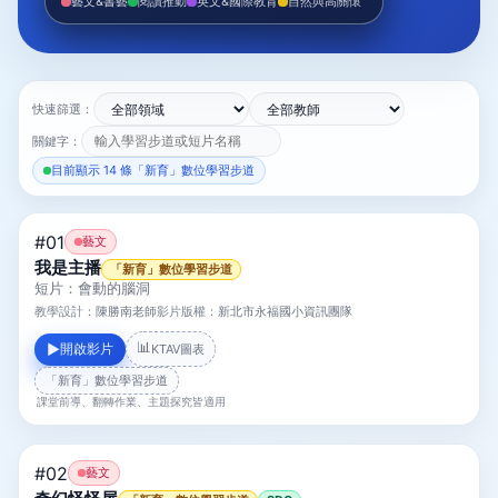
藝文&書藝
閱讀推動
英文&國際教育
自然與高關懷
快速篩選：
關鍵字：
目前顯示 14 條「新育」數位學習步道
#01
藝文
我是主播
「新育」數位學習步道
短片：會動的腦洞
教學設計：
陳勝南老師
影片版權：
新北市永福國小資訊團隊
📊
開啟影片
▶
KTAV圖表
「新育」數位學習步道
課堂前導、翻轉作業、主題探究皆適用
#02
藝文