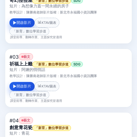
奇幻怪怪屋
「新育」數位學習步道
SDG
短片：為想像力蓋一間永續的房子
教學設計：
陳勝南老師
影片版權：
新北市永福國小資訊團隊
📊
開啟影片
▶
KTAV圖表
「新育」數位學習步道
課堂前導、翻轉作業、主題探究皆適用
#03
藝文
祈福上上籤
「新育」數位學習步道
SDG
短片：阿嬤的悄悄話
教學設計：
陳勝南老師
影片版權：
新北市永福國小資訊團隊
📊
開啟影片
▶
KTAV圖表
「新育」數位學習步道
課堂前導、翻轉作業、主題探究皆適用
#04
藝文
創意青花瓷
「新育」數位學習步道
短片：青花