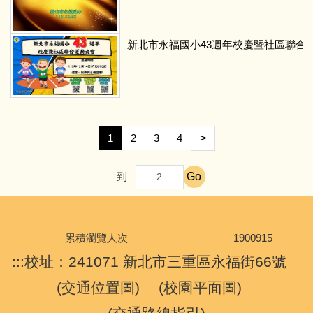
新北市永福國小43週年校慶暨社區聯合
1
2
3
4
>
Go
到
累積瀏覽人次
1
9
0
0
9
1
5
:::
校址：241071 新北市三重區永福街66號
(
交通位置圖
) (
校園平面圖
)