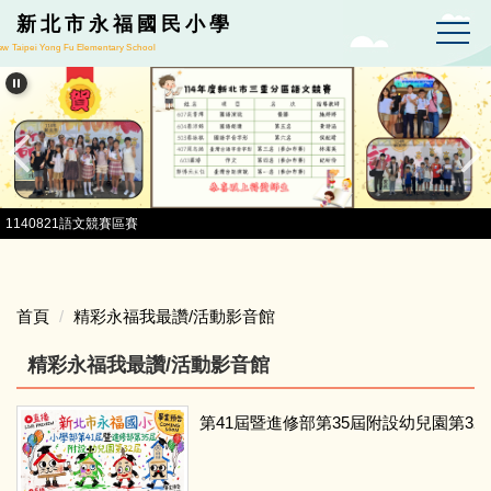
跳到主要內容區
新北市永福國民小學
w Taipei Yong Fu Elementary School
1140821語文競賽區賽
首頁
精彩永福我最讚/活動影音館
精彩永福我最讚/活動影音館
第41屆暨進修部第35屆附設幼兒園第3