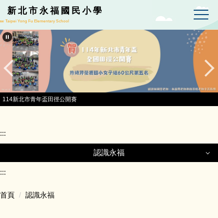
跳到主要內容區
新北市永福國民小學
w Taipei Yong Fu Elementary School
114新北市青年盃田徑公開賽
:::
認識永福
認識永福
:::
首頁
認識永福
永福校徽