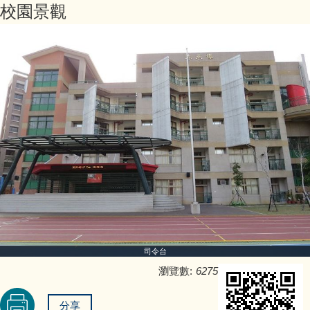
校園景觀
校歌
學校願景
發展沿革
地理交通
永福國小街景照片
記憶永福
校園景觀
司令台
瀏覽數:
6275
分享