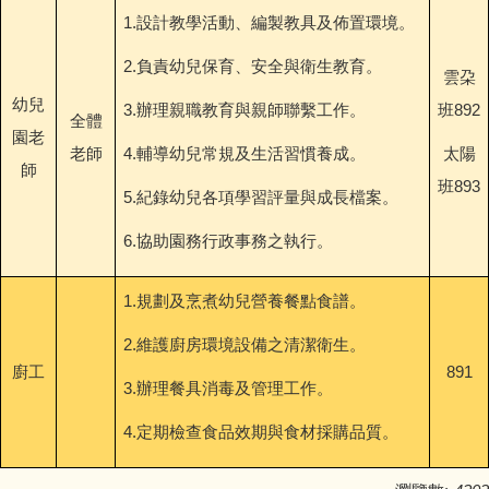
1.設計教學活動、編製教具及佈置環境。
2.負責幼兒保育、安全與衛生教育。
雲朶
幼兒
3.辦理親職教育與親師聯繫工作。
班892
全體
園老
老師
4.輔導幼兒常規及生活習慣養成。
太陽
師
班893
5.紀錄幼兒各項學習評量與成長檔案。
6.協助園務行政事務之執行。
1.規劃及烹煮幼兒營養餐點食譜。
2.維護廚房環境設備之清潔衛生。
廚工
891
3.辦理餐具消毒及管理工作。
4.定期檢查食品效期與食材採購品質。