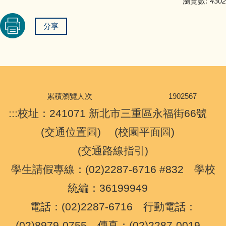
瀏覽數:
4302
分享
累積瀏覽人次
1
9
0
2
5
6
7
:::
校址：241071 新北市三重區永福街66號
(
交通位置圖
) (
校園平面圖
)
(
交通路線指引
)
學生請假專線：(02)2287-6716 #832 學校
統編：36199949
電話：(02)2287-6716 行動電話：
(02)8979-0755 傳真：(02)2287-0019