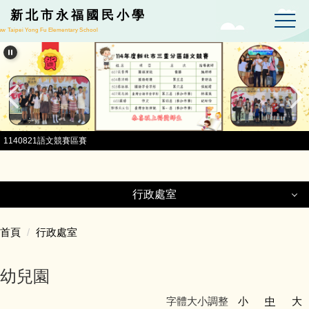
跳到主要內容區
新北市永福國民小學
w Taipei Yong Fu Elementary School
1140821語文競賽區賽
行政處室
行政處室
首頁
行政處室
校長室
幼兒園
字體大小調整
小
中
大
教務處