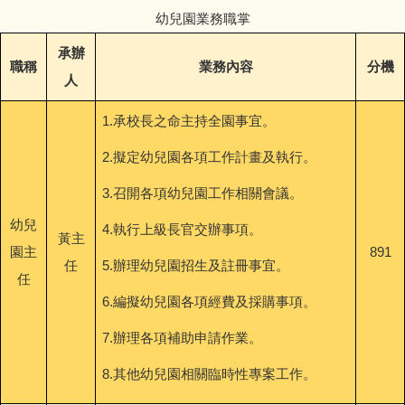
幼兒園業務職掌
學務處
承辦
職稱
業務內容
分機
人
總務處
1.承校長之命主持全園事宜。
輔導處
2.擬定幼兒園各項工作計畫及執行。
人事室
3.召開各項幼兒園工作相關會議。
幼兒
4.執行上級長官交辦事項。
會計室
黃主
園主
891
任
5.辦理幼兒園招生及註冊事宜。
家長會
任
6.編擬幼兒園各項經費及採購事項。
幼兒園
7.辦理各項補助申請作業。
8.其他幼兒園相關臨時性專案工作。