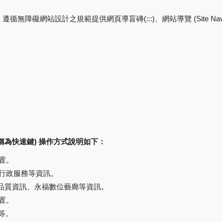
網站設計之規範提供網頁導盲磚(:::)、網站導覽 (Site Navigato
,也稱為快速鍵) 操作方式說明如下：
位置。
內行政服務等資訊。
氣品質資訊、永福數位藝廊等資訊。
位置。
等。