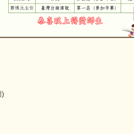
1140821語文競賽區賽
)