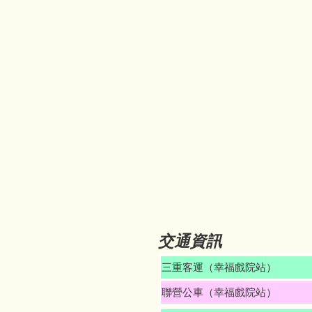
交通資訊
三重客運（幸福戲院站）
聯營公車（幸福戲院站）