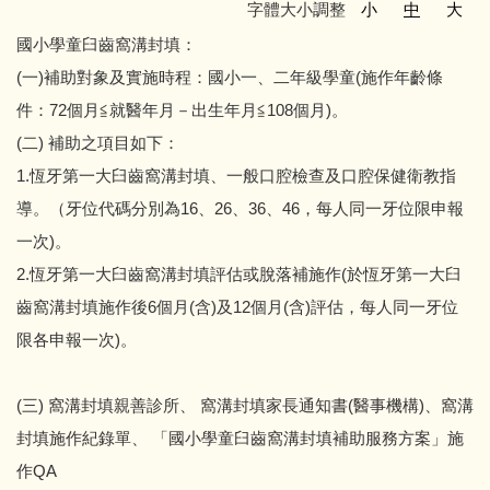
字體大小調整
小
中
大
國小學童臼齒窩溝封填：
(一)補助對象及實施時程：國小一、二年級學童(施作年齡條
件：72個月≦就醫年月－出生年月≦108個月)。
(二) 補助之項目如下：
1.恆牙第一大臼齒窩溝封填、一般口腔檢查及口腔保健衛教指
導。（牙位代碼分別為16、26、36、46，每人同一牙位限申報
一次)。
2.恆牙第一大臼齒窩溝封填評估或脫落補施作(於恆牙第一大臼
齒窩溝封填施作後6個月(含)及12個月(含)評估，每人同一牙位
限各申報一次)。
(三) 窩溝封填親善診所、 窩溝封填家長通知書(醫事機構)、窩溝
封填施作紀錄單、 「國小學童臼齒窩溝封填補助服務方案」施
作QA