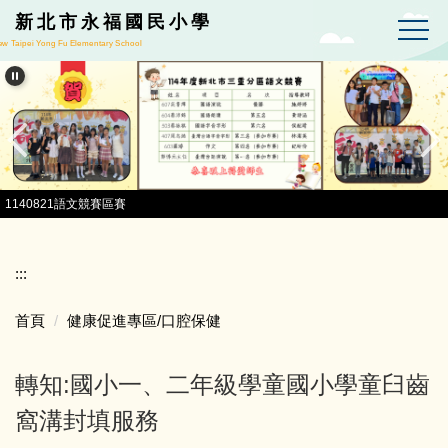
跳到主要內容區
新北市永福國民小學
w Taipei Yong Fu Elementary School
1140821語文競賽區賽
:::
首頁
健康促進專區/口腔保健
轉知:國小一、二年級學童國小學童臼齒
窩溝封填服務