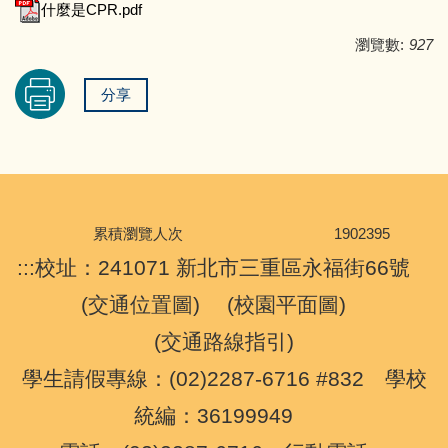
什麼是CPR.pdf
瀏覽數:
927
分享
累積瀏覽人次
1
9
0
2
3
9
5
:::
校址：241071 新北市三重區永福街66號
(
交通位置圖
) (
校園平面圖
)
(
交通路線指引
)
學生請假專線：(02)2287-6716 #832 學校
統編：36199949