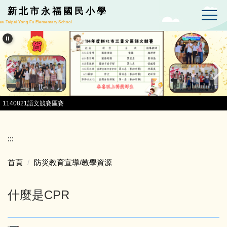
跳到主要內容區
新北市永福國民小學
w Taipei Yong Fu Elementary School
1140821語文競賽區賽
:::
首頁
防災教育宣導/教學資源
什麼是CPR