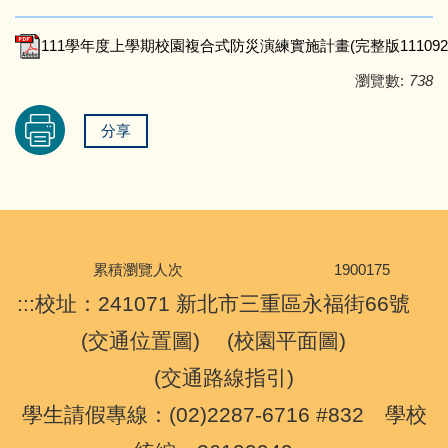
111學年度上學期校園複合式防災演練實施計畫(完整版1110921)
瀏覽數:
738
分享
累積瀏覽人次
1
9
0
0
1
7
5
:::
校址：241071 新北市三重區永福街66號
(
交通位置圖
) (
校園平面圖
)
(
交通路線指引
)
學生請假專線：(02)2287-6716 #832 學校