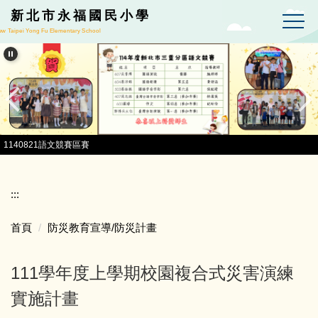
跳到主要內容區
新北市永福國民小學
w Taipei Yong Fu Elementary School
1140821語文競賽區賽
:::
首頁
防災教育宣導/防災計畫
111學年度上學期校園複合式災害演練
實施計畫