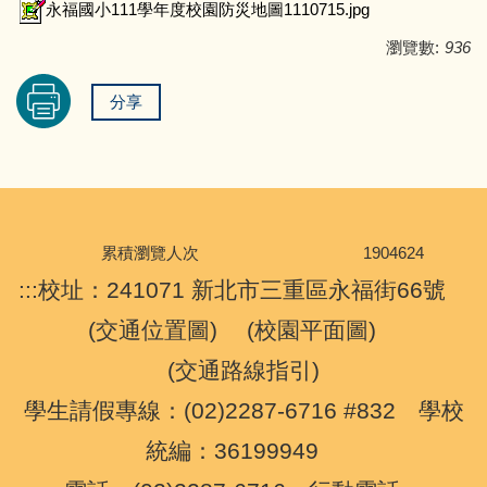
永福國小111學年度校園防災地圖1110715.jpg
瀏覽數:
936
分享
累積瀏覽人次
1
9
0
4
6
2
4
:::
校址：241071 新北市三重區永福街66號
(
交通位置圖
) (
校園平面圖
)
(
交通路線指引
)
學生請假專線：(02)2287-6716 #832 學校
統編：36199949