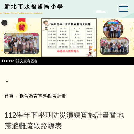
跳到主要內容區
新北市永福國民小學
w Taipei Yong Fu Elementary School
1140821語文競賽區賽
:::
首頁
防災教育宣導/防災計畫
112學年下學期防災演練實施計畫暨地
震避難疏散路線表