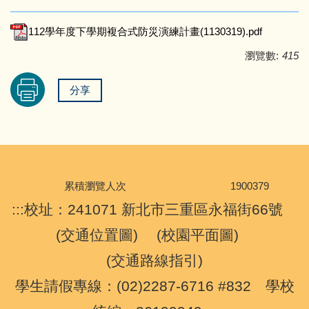
112學年度下學期複合式防災演練計畫(1130319).pdf
瀏覽數:
415
分享
累積瀏覽人次
1
9
0
0
3
7
9
:::
校址：241071 新北市三重區永福街66號
(
交通位置圖
) (
校園平面圖
)
(
交通路線指引
)
學生請假專線：(02)2287-6716 #832 學校