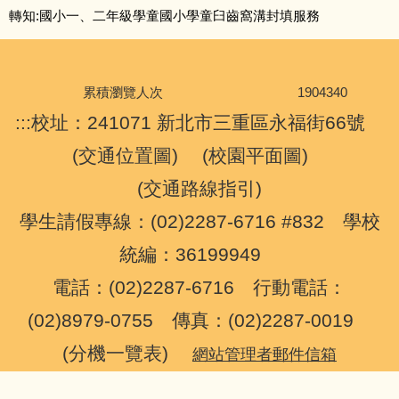
轉知:國小一、二年級學童國小學童臼齒窩溝封填服務
視力保健
口腔保健
累積瀏覽人次
1
9
0
4
3
4
0
健康體位-營養教育
:::
校址：241071 新北市三重區永福街66號
(
交通位置圖
) (
校園平面圖
)
正確用藥
(
交通路線指引
)
菸檳防制
學生請假專線：(02)2287-6716 #832 學校
統編：36199949
傳染病防治
電話：(02)2287-6716 行動電話：
安全急救教育
(02)8979-0755 傳真：(02)2287-0019
(
分機一覽表
)
網站管理者郵件信箱