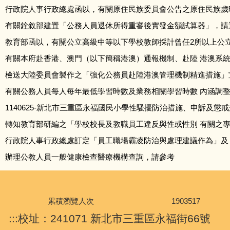
行政院人事行政總處函以，有關原住民族委員會公告之原住民族歲
常駐訊息
有關銓敘部建置「公務人員退休所得重審後實發金額試算器」，請
教務處
教育部函以，有關公立高級中等以下學校教師採計曾任2所以上公
有關本府赴香港、澳門（以下簡稱港澳）通報機制、赴陸 港澳系
學務處
檢送大陸委員會製作之「強化公務員赴陸港澳管理機制精進措施」
有關公務人員每人每年最低學習時數及業務相關學習時數 內涵調
輔導處
1140625-新北市三重區永福國民小學性騷擾防治措施、申訴及懲
總務處
轉知教育部研編之「學校校長及教職員工違反與性或性別 有關之
行政院人事行政總處訂定「員工職場霸凌防治與處理建議作為」及
人事室
辦理公教人員一般健康檢查醫療機構查詢，請參考
會計室
幼兒園
累積瀏覽人次
1
9
0
3
5
1
7
:::
校址：241071 新北市三重區永福街66號
家長會