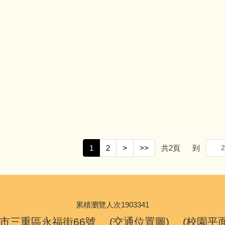
1
2
>
>>
共
2
頁
到
累積瀏覽人次
1
9
0
3
3
4
1
新北市三重區永福街66號 (
交通位置圖
) (
校園平