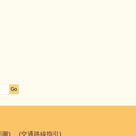
Go
面圖
) (
交通路線指引
)