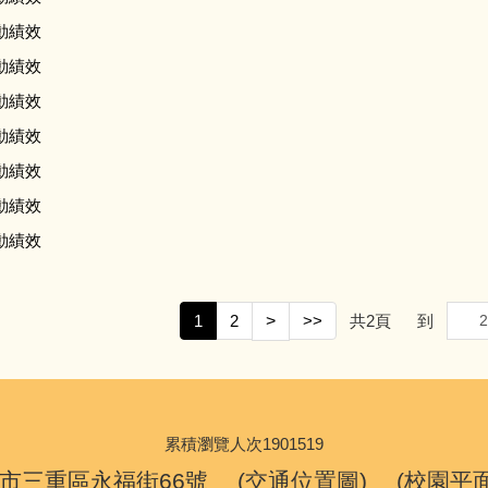
動績效
動績效
動績效
動績效
動績效
動績效
動績效
1
2
>
>>
共
2
頁
到
累積瀏覽人次
1
9
0
1
5
1
9
新北市三重區永福街66號 (
交通位置圖
) (
校園平