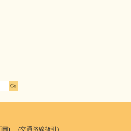
Go
面圖
) (
交通路線指引
)