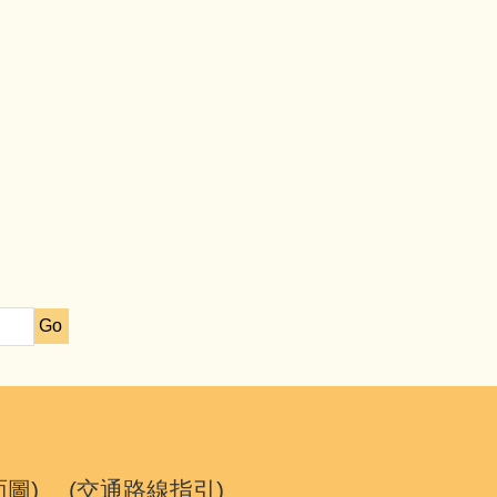
Go
面圖
) (
交通路線指引
)