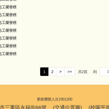
志工榮譽榜
志工榮譽榜
志工榮譽榜
志工榮譽榜
志工榮譽榜
志工榮譽榜
志工榮譽榜
1
2
>
>>
共
2
頁
到
累積瀏覽人次
1
9
0
1
2
0
0
新北市三重區永福街66號 (
交通位置圖
) (
校園平