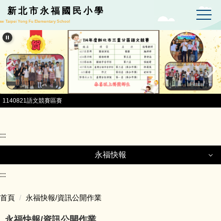
跳到主要內容區
新北市永福國民小學
w Taipei Yong Fu Elementary School
1140821語文競賽區賽
:::
永福快報
永福快報
:::
首頁
永福快報/資訊公開作業
最新公告
永福快報/資訊公開作業