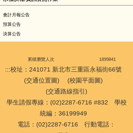
常駐訊息
會計月報公告
教務處
預算公告
決算公告
學務處
輔導處
累積瀏覽人次
1
8
9
9
8
4
1
:::
校址：241071 新北市三重區永福街66號
總務處
(
交通位置圖
) (
校園平面圖
)
人事室
(
交通路線指引
)
會計室
學生請假專線：(02)2287-6716 #832 學校
統編：36199949
幼兒園
電話：(02)2287-6716 行動電話：
家長會