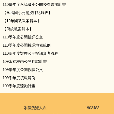
110學年度永福國小公開授課實施計畫
品德專區
【永福國小公開授課紀錄表】
家庭教育成果專區
【12年國教教案範本】
【傳統教案範本】
防災教育宣導
110學年度公開授課公文
110學年度公開授課填寫範例
【永福一家人】校刊
110學年度辦理公開授課參考流程
永福人-輔導期刊
109永福校內公開授課計畫
109學年度公開授課公文
校園資訊安全
109學年度填報範例
109學年度獎勵計畫
多元文化國際教育
環境教育執行成果及教學資源
累積瀏覽人次
1
9
0
3
4
8
3
校內拾遺物專區