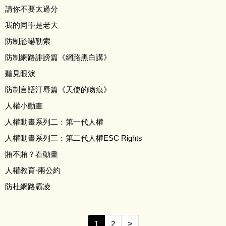
請你不要太過分
反霸凌宣導影片
我的同學是老大
霸凌防制專線
防制恐嚇勒索
防制網路誹謗篇《網路黑白講》
重要訊息
聽見眼淚
防制言語汙辱篇《天使的吻痕》
計畫與相關文件
人權小動畫
友善校園連結
人權動畫系列二：第一代人權
人權動畫系列三：第二代人權ESC Rights
校園霸凌申訴信箱
賄不賄？看動畫
人權教育-兩公約
學生申訴及再申訴專區
防杜網路霸凌
1
2
>