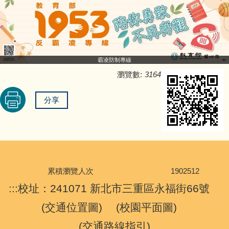
霸凌防制專線
重要訊息
霸凌防制專線
瀏覽數:
3164
計畫與相關文件
分享
友善校園連結
校園霸凌申訴信箱
學生申訴及再申訴專區
累積瀏覽人次
1
9
0
2
5
1
2
:::
校址：241071 新北市三重區永福街66號
(
交通位置圖
) (
校園平面圖
)
(
交通路線指引
)