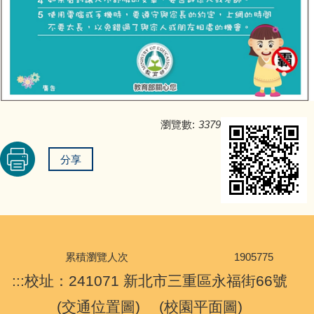
瀏覽數:
3379
分享
累積瀏覽人次
1
9
0
5
7
7
5
:::
校址：241071 新北市三重區永福街66號
(
交通位置圖
) (
校園平面圖
)