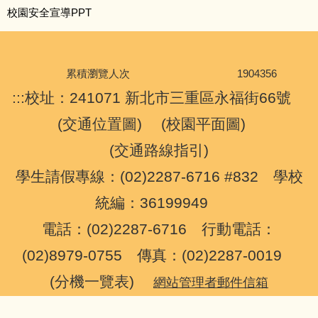
校園安全宣導PPT
反霸凌宣導影片
霸凌防制專線
累積瀏覽人次
1
9
0
4
3
5
6
重要訊息
:::
校址：241071 新北市三重區永福街66號
(
交通位置圖
) (
校園平面圖
)
計畫與相關文件
(
交通路線指引
)
友善校園連結
學生請假專線：(02)2287-6716 #832 學校
統編：36199949
校園霸凌申訴信箱
電話：(02)2287-6716 行動電話：
學生申訴及再申訴專區
(02)8979-0755 傳真：(02)2287-0019
(
分機一覽表
)
網站管理者郵件信箱